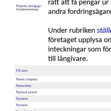
rätt att få pengar u
Property mortgage
(Fastighetsinteckning)
andra fordringsägar
Under rubriken
stäl
företaget upplysa o
inteckningar som fö
till långivare.
P/E ratio
Parent company
Partnership
Payback period
Payment
Payment