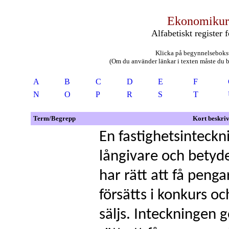
Ekonomikur
Alfabetiskt register 
Klicka på begynnelsebokst
(Om du använder länkar i texten måste du bac
A
B
C
D
E
F
N
O
P
R
S
T
Term/Begrepp
Kort beskri
En fastighetsinteckni
långivare och betyde
har rätt att få peng
försätts i konkurs oc
säljs. Inteckningen g