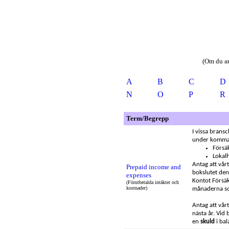
(Om du an
A
B
C
D
N
O
P
R
Term/Begrepp
I vissa brans
under komman
Försä
Lokal
Antag att vår
Prepaid income and
bokslutet den
expenses
Kontot Försäk
(Förutbetalda intäkter och
kostnader)
månaderna s
Antag att vårt
nästa år. Vid
en
skuld
i ba