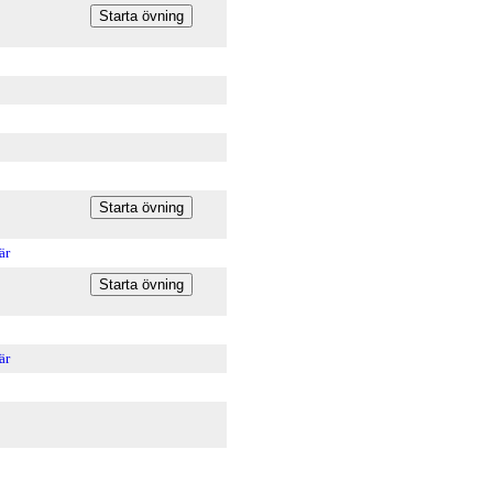
är
är