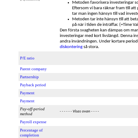
Metoden favorisera investeringar s
Eftersom vi bara räknar fram till at
tar man ingen hänsyn till vad investe
Metoden tar inte hänsyn till att bet
på när i tiden de inträffar. (=Time 
Den första svagheten kan dämpas om man
investeringar med kort livslängd. Denna 
andra invändningen. Under kortare perioder
diskontering
så stora.
P/E ratio
Parent company
Partnership
Payback period
Payment
Payment
Pay-off-period
- - - - - -
Visas ovan
- - - -
method
Payroll expense
Percentage of
completion