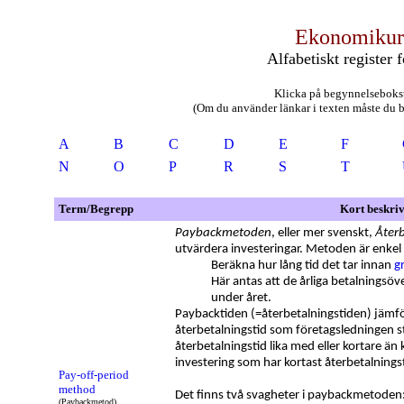
Ekonomikur
Alfabetiskt register 
Klicka på begynnelsebokst
(Om du använder länkar i texten måste du bac
A
B
C
D
E
F
N
O
P
R
S
T
Term/Begrepp
Kort beskri
Paybackmetoden
, eller mer svenskt,
Åter
utvärdera investeringar. Metoden är enkel o
Beräkna hur lång tid det tar innan
g
Här antas att de årliga betalnings
under året.
Paybacktiden (=återbetalningstiden) jämf
återbetalningstid som företagsledningen s
återbetalningstid lika med eller kortare ä
investering som har kortast återbetalnings
Pay-off-period
method
Det finns två svagheter i paybackmetoden
(Paybackmetod)