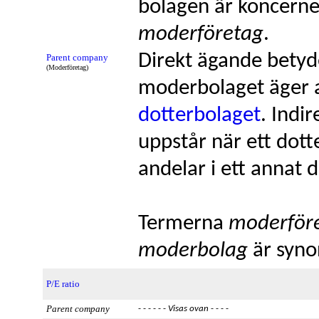
bolagen är koncern
moderföretag
.
Direkt ägande betyd
Parent company
(Moderföretag)
moderbolaget äger a
dotterbolaget
. Indi
uppstår när ett dott
andelar i ett annat 
Termerna
moderför
moderbolag
är syn
P/E ratio
Parent company
- - - - - -
Visas ovan
- - - -