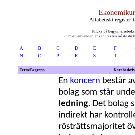
Ekonomikur
Alfabetiskt register 
Klicka på begynnelsebokst
(Om du använder länkar i texten måste du bac
A
B
C
D
E
F
N
O
P
R
S
T
Term/Begrepp
Kort beskri
En
koncern
består av 
bolag som står und
ledning
. Det bolag 
indirekt har kontroll
rösträttsmajoritet ö