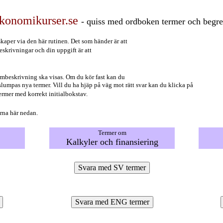
konomikurser.se
- quiss med ordboken termer och begr
kaper via den här rutinen. Det som händer är att
eskrivningar och din uppgift är att
ermbeskrivning ska visas. Om du kör fast kan du
 slumpas nya termer. Vill du ha hjäp på väg mot rätt svar kan du klicka på
å termer med korrekt initialbokstav.
rna här nedan.
Termer om
Kalkyler och finansiering