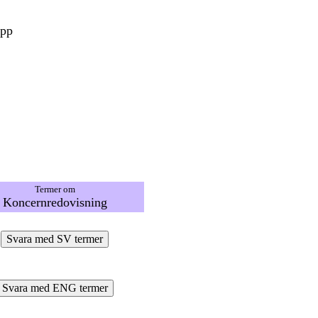
epp
Termer om
Koncernredovisning