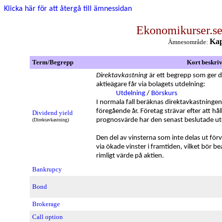
Klicka här för att återgå till ämnessidan
Ekonomikurser.s
Kap
Ämnesområde:
Term/Begrepp
Kort beskri
Direktavkastning
är ett begrepp som ger d
aktieägare får via bolagets utdelning:
Utdelning
/
Börskurs
I normala fall beräknas direktavkastninge
föregående år. Företag strävar efter att håll
Dividend yield
prognosvärde har den senast beslutade ut
(Direktavkastning)
Den del av vinsterna som inte delas ut fö
via ökade vinster i framtiden, vilket bör beak
rimligt värde på aktien.
Bankrupcy
Bond
Brokerage
Call option