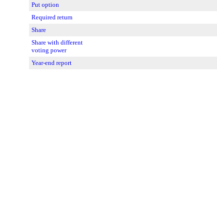
Put option
Required return
Share
Share with different
voting power
Year-end report