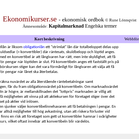
Ekonomikurser.se
- ekonomisk ordbok
© Rune Lönnqvist
Kapitalmarknad
Engelska termer
Ämnesområde:
Kort beskrivning
Webbför
ellån är liksom
obligationlån
ett "strimlat" lån där totalbeloppet delas upp
skuldsedlar (= konvertibler) där räntesats, skuldbelopp och löptid anges.
med en konvertibel är att långivaren har rätt, men inte skyldighet, att få
t för pengar när löptiden är slut. På konvertibeln anges ett fastställt pris på
örskursen stiger kan det vara förmånligt för långivaren att välja att få
t för pengar när lånet ska återbetalas.
äkna nuvärdet av alla återstående räntebetalningar samt
gen, får du fram obligationsvärdet på konvertibeln. Om marknadsvärdet
n är högre, är mellanskillnaden det "lottpris" marknaden är villig att
 få möjligheten att vinna på att aktiekursen för företaget stiger över det
iset på aktier vid inlösen.
n sjunker väljer konvertibelinnehavaren att få betalningen i pengar. En
r alltså möjligheter till hög avkastning, utan att riskera förluster vid
finns en risk att företaget som gett ut konvertibler hamnar i svårigheter
urs, vilket oftast innebär att konvertibeln blir värdelös.