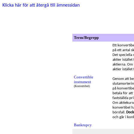
Klicka här för att återgå till ämnessidan
Term/Begrepp
Ett konvertib
på ett antal 
Det speciella 
aktier iställe
aktierna. Om b
aktier iställe
Convertible
Genom att ber
instrument
slutamorterin
(Konvertibel)
på konvertibel
betala för att
fastställda pr
Om aktiekurse
konvertibel ha
börsfall.
Dock
och går i konk
Bankrupcy