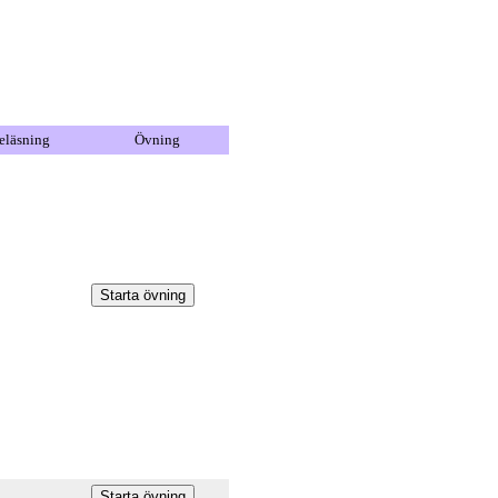
eläsning
Övning