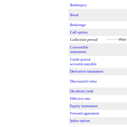
Bankrupcy
Bond
Brokerage
Call option
Collection period
- - - - - -
Visas
Convertible
instrument
Credit period
accounts payable
Derivative instrument
Discounted value
Dividend yield
Effective rate
Equity instrument
Forward agreement
Index option