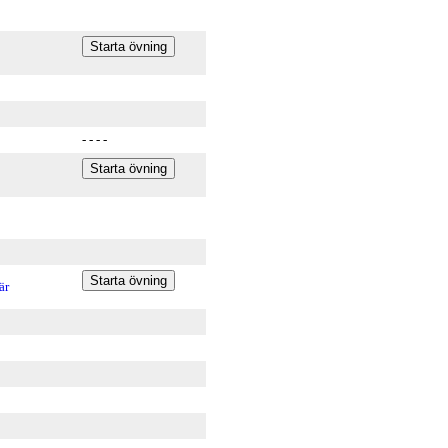
- - - -
är