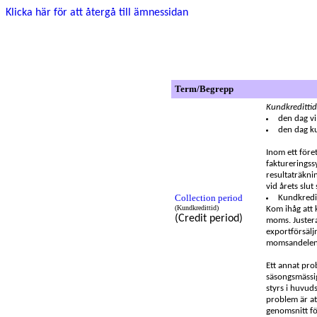
Klicka här för att återgå till ämnessidan
Term/Begrepp
Kundkredittid
den dag vi
den dag k
Inom ett före
fakturerings
resultaträkni
vid årets slut
Collection period
Kundkredit
(Kundkredittid)
Kom ihåg att 
(Credit period)
moms. Justera
exportförsälj
momsandelen 
Ett annat pro
säsongsmässig
styrs i huvud
problem är at
genomsnitt fö