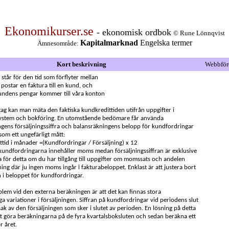
Ekonomikurser.se
- ekonomisk ordbok
© Rune Lönnqvist
Kapitalmarknad
Engelska termer
Ämnesområde:
Kort beskrivning
Webbför
står för den tid som förflyter mellan
 postar en faktura till en kund, och
undens pengar kommer till våra konton
tag kan man mäta den faktiska kundkredittiden utifrån uppgifter i
system och bokföring. En utomstående bedömare får använda
ngens försäljningssiffra och balansräkningens belopp för kundfordringar
 som ett ungefärligt mått:
tid i månader =(Kundfordringar / Försäljning) x 12
kundfordringarna innehåller moms medan försäljningssiffran är exklusive
 för detta om du har tillgång till uppgifter om momssats och andelen
ning där ju ingen moms ingår i fakturabeloppet. Enklast är att justera bort
i beloppet för kundfordringar.
blem vid den externa beräkningen är att det kan finnas stora
a variationer i försäljningen. Siffran på kundfordringar vid periodens slut
sak av den försäljningen som sker i slutet av perioden. En lösning på detta
t göra beräkningarna på de fyra kvartalsboksluten och sedan beräkna ett
r året.