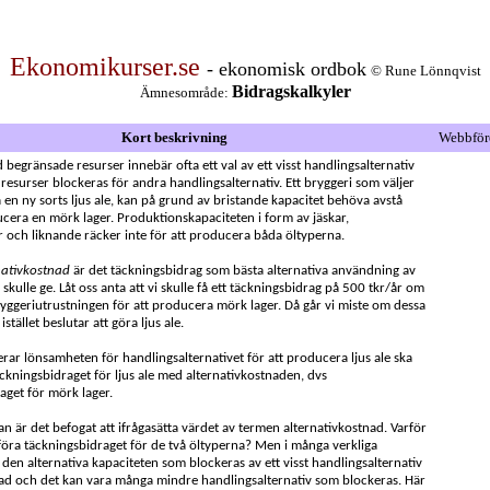
Ekonomikurser.se
- ekonomisk ordbok
© Rune Lönnqvist
Bidragskalkyler
Ämnesområde:
Kort beskrivning
Webbför
 begränsade resurser innebär ofta ett val av ett visst handlingsalternativ
 resurser blockeras för andra handlingsalternativ. Ett bryggeri som väljer
 en ny sorts ljus ale, kan på grund av bristande kapacitet behöva avstå
ucera en mörk lager. Produktionskapaciteten i form av jäskar,
r och liknande räcker inte för att producera båda öltyperna.
nativkostnad
är det täckningsbidrag som bästa alternativa användning av
 skulle ge. Låt oss anta att vi skulle få ett täckningsbidrag på 500 tkr/år om
yggeriutrustningen för att producera mörk lager. Då går vi miste om dessa
stället beslutar att göra ljus ale.
rar lönsamheten för handlingsalternativet för att producera ljus ale ska
ckningsbidraget för ljus ale med alternativkostnaden, dvs
aget för mörk lager.
an är det befogat att ifrågasätta värdet av termen alternativkostnad. Varför
föra täckningsbidraget för de två öltyperna? Men i många verkliga
r den alternativa kapaciteten som blockeras av ett visst handlingsalternativ
ad och det kan vara många mindre handlingsalternativ som blockeras. Här