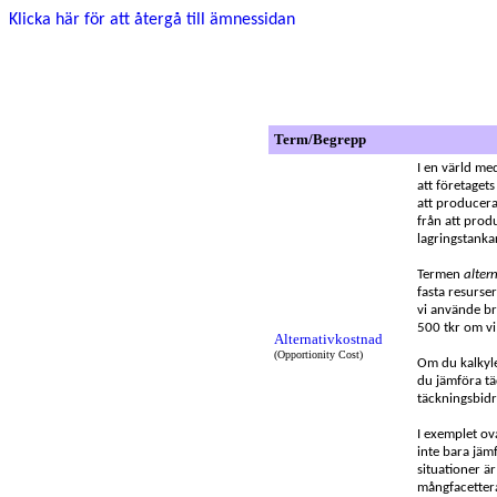
Klicka här för att återgå till ämnessidan
Term/Begrepp
I en värld med
att företagets
att producera
från att prod
lagringstanka
Termen
alter
fasta resurser
vi använde br
500 tkr om vi i
Alternativkostnad
(Opportionity Cost)
Om du kalkyle
du jämföra tä
täckningsbidr
I exemplet ov
inte bara jäm
situationer ä
mångfacetter