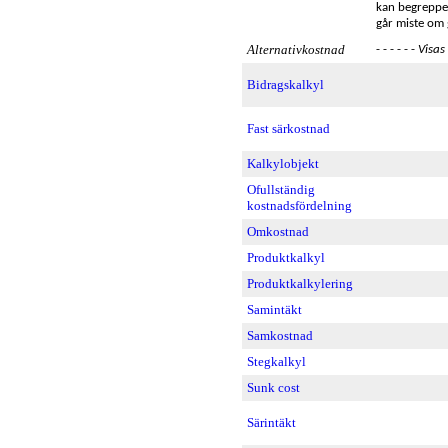
kan begreppet
går miste om g
Alternativkostnad
- - - - - -
Visas
Bidragskalkyl
Fast särkostnad
Kalkylobjekt
Ofullständig
kostnadsfördelning
Omkostnad
Produktkalkyl
Produktkalkylering
Samintäkt
Samkostnad
Stegkalkyl
Sunk cost
Särintäkt