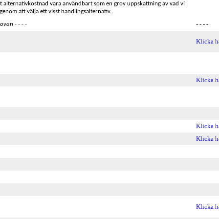
 alternativkostnad vara användbart som en grov uppskattning av vad vi
enom att välja ett visst handlingsalternativ.
- - - -
 ovan
- - - -
Klicka h
Klicka h
Klicka h
Klicka h
Klicka h